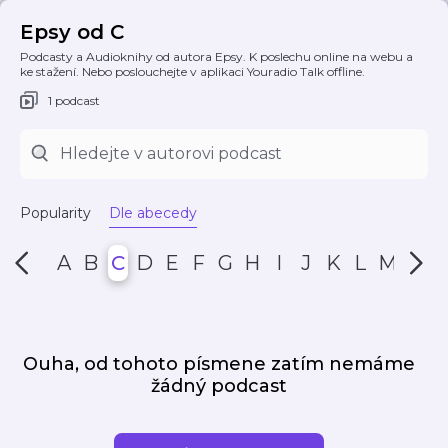
Epsy od C
Podcasty a Audioknihy od autora Epsy. K poslechu online na webu a
ke stažení. Nebo poslouchejte v aplikaci Youradio Talk offline.
1 podcast
Popularity
Dle abecedy
A
B
C
D
E
F
G
H
I
J
K
L
M
N
Ouha, od tohoto písmene zatím nemáme
žádný podcast