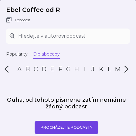
Ebel Coffee od R
1 podcast
Popularity
Dle abecedy
A
B
C
D
E
F
G
H
I
J
K
L
M
N
Ouha, od tohoto písmene zatím nemáme
žádný podcast
PROCHÁZEJTE PODCASTY