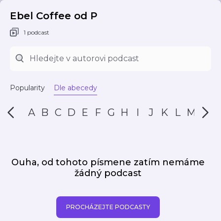
Ebel Coffee od P
1 podcast
Popularity
Dle abecedy
A
B
C
D
E
F
G
H
I
J
K
L
M
N
Ouha, od tohoto písmene zatím nemáme
žádný podcast
PROCHÁZEJTE PODCASTY