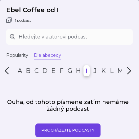
Ebel Coffee od I
1 podcast
Popularity
Dle abecedy
A
B
C
D
E
F
G
H
I
J
K
L
M
N
Ouha, od tohoto písmene zatím nemáme
žádný podcast
PROCHÁZEJTE PODCASTY