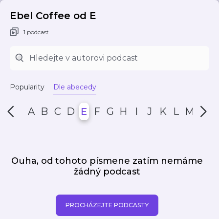
Ebel Coffee od E
1 podcast
Popularity
Dle abecedy
A
B
C
D
E
F
G
H
I
J
K
L
M
N
Ouha, od tohoto písmene zatím nemáme
žádný podcast
PROCHÁZEJTE PODCASTY