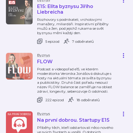
E15: Elita byznysu Jiřího
Liebreicha
Rozhovory s podnikateli, vrcholovými
manažery, miliardáři. Inspirativní příběhy
mužů a žen, pod jejichž rukama se svět
byznysu mění každý den.
5 epizod
7 odběratelů
Byznys
FLOW
Podcast a videopořad e15, ve kterém
moderátorka Veronika Jonášová diskutuje s
hosty na aktuální témata ze světa byznysu
a publicistiky. Druhá část pořadu nesoucí
název FLOW balance se zaměřuje na oblast
zdraví, longevity, seberozvoje či odolnosti.
222 epizod
18 odběratelů
Byznys
Na první dobrou. Startupy E15
Příběhy těch, kteří odstartovali něco nového
ve svých životech a uspěli. O dobrých