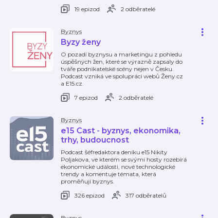
19 epizod
2 odběratelé
Byznys
Byzy ženy
O pozadí byznysu a marketingu z pohledu
úspěšných žen, které se výrazně zapsaly do
tváře podnikatelské scény nejen v Česku.
Podcast vzniká ve spolupráci webů Ženy.cz
a E15.cz.
7 epizod
2 odběratelé
Byznys
e15 Cast - byznys, ekonomika,
trhy, budoucnost
Podcast šéfredaktora deníku e15 Nikity
Poljakova, ve kterém se svými hosty rozebírá
ekonomické události, nové technologické
trendy a komentuje témata, která
proměňují byznys.
326 epizod
317 odběratelů
Byznys