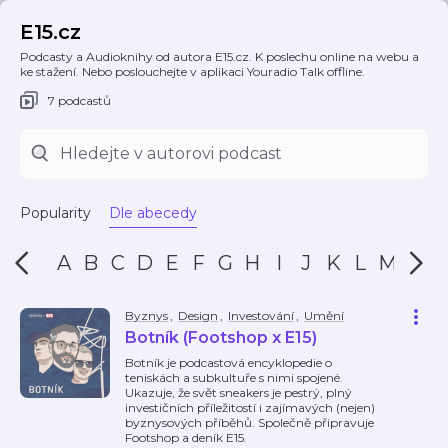
E15.cz
Podcasty a Audioknihy od autora E15.cz. K poslechu online na webu a
ke stažení. Nebo poslouchejte v aplikaci Youradio Talk offline.
7 podcastů
Popularity
Dle abecedy
A
B
C
D
E
F
G
H
I
J
K
L
M
N
Byznys
,
Design
,
Investování
,
Umění
Botník (Footshop x E15)
Botník je podcastová encyklopedie o
teniskách a subkultuře s nimi spojené.
Ukazuje, že svět sneakers je pestrý, plný
investičních příležitostí i zajímavých (nejen)
byznysových příběhů. Společně připravuje
Footshop a deník E15.