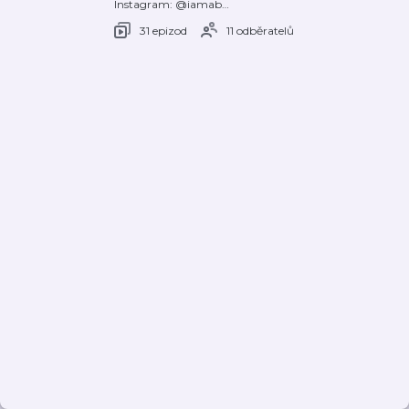
Instagram: @iamab
…
31 epizod
11 odběratelů