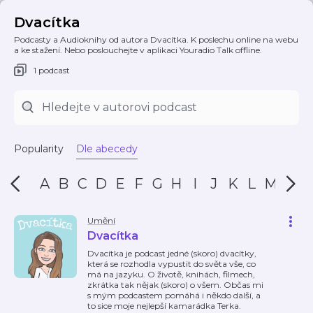
Dvacítka
Podcasty a Audioknihy od autora Dvacítka. K poslechu online na webu
a ke stažení. Nebo poslouchejte v aplikaci Youradio Talk offline.
1 podcast
Popularity
Dle abecedy
A
B
C
D
E
F
G
H
I
J
K
L
M
N
Umění
Dvacítka
Dvacítka je podcast jedné (skoro) dvacítky,
která se rozhodla vypustit do světa vše, co
má na jazyku. O životě, knihách, filmech,
zkrátka tak nějak (skoro) o všem. Občas mi
s mým podcastem pomáhá i někdo další, a
to sice moje nejlepší kamarádka Terka.