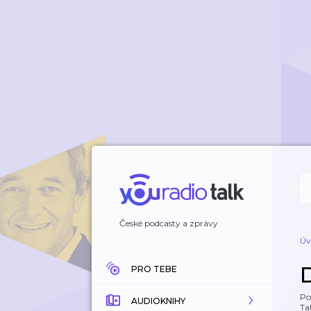
České podcasty a zprávy
Úv
PRO TEBE
Po
AUDIOKNIHY
Tal