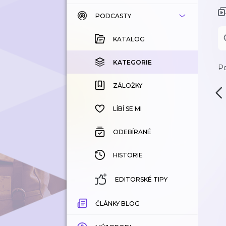
PODCASTY
KATALOG
KOUPENÉ
KATALOG
KATEGORIE
KATEGORIE
Po
ZÁLOŽKY
ZÁLOŽKY
HISTORIE
LÍBÍ SE MI
ODEBÍRANÉ
HISTORIE
EDITORSKÉ TIPY
ČLÁNKY BLOG