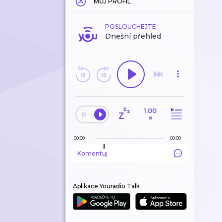
MŮJ PROFIL
POSLOUCHEJTE
Dnešní přehled
1.00
×
00:00
00:00
Komentuj
Aplikace Youradio Talk