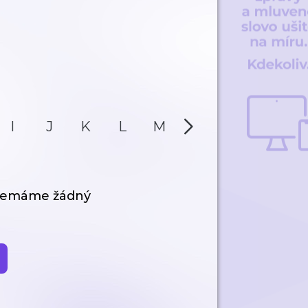
I
J
K
L
M
N
O
P
 nemáme žádný