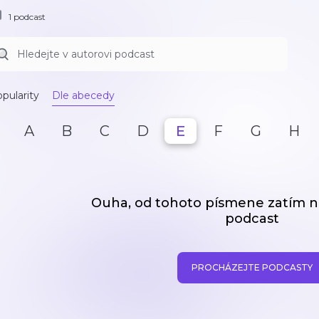
1 podcast
pularity
Dle abecedy
A
B
C
D
E
F
G
H
Ouha, od tohoto písmene zatím
podcast
PROCHÁZEJTE PODCASTY