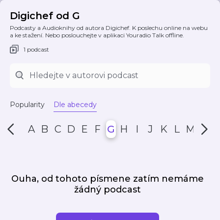
Digichef od G
Podcasty a Audioknihy od autora Digichef. K poslechu online na webu
a ke stažení. Nebo poslouchejte v aplikaci Youradio Talk offline.
1 podcast
Popularity
Dle abecedy
A
B
C
D
E
F
G
H
I
J
K
L
M
N
Ouha, od tohoto písmene zatím nemáme
žádný podcast