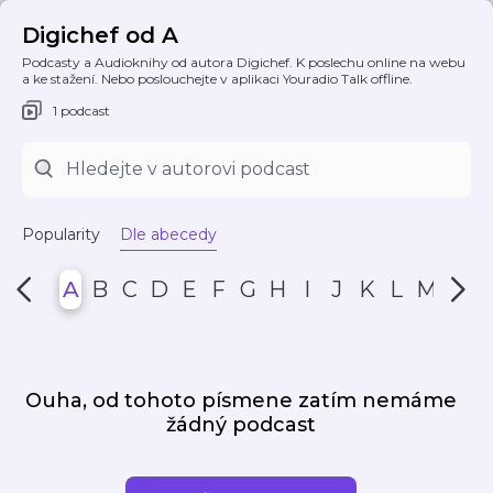
Digichef od A
Podcasty a Audioknihy od autora Digichef. K poslechu online na webu
a ke stažení. Nebo poslouchejte v aplikaci Youradio Talk offline.
1 podcast
Popularity
Dle abecedy
A
B
C
D
E
F
G
H
I
J
K
L
M
N
Ouha, od tohoto písmene zatím nemáme
žádný podcast