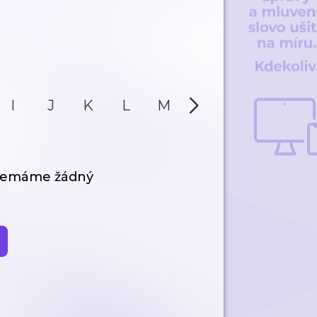
I
J
K
L
M
N
O
P
 nemáme žádný