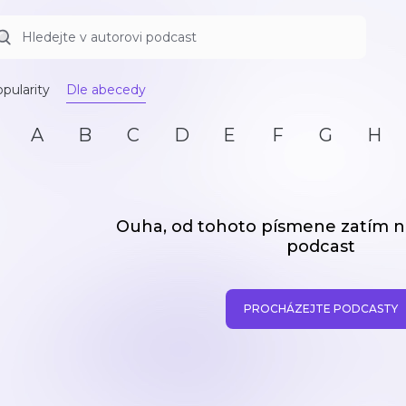
pularity
Dle abecedy
A
B
C
D
E
F
G
H
Ouha, od tohoto písmene zatím
podcast
PROCHÁZEJTE PODCASTY