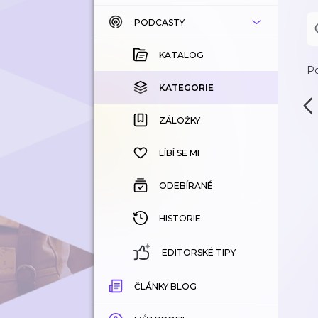
PODCASTY
KATALOG
KOUPENÉ
KATALOG
Po
KATEGORIE
KATEGORIE
ZÁLOŽKY
ZÁLOŽKY
HISTORIE
LÍBÍ SE MI
ODEBÍRANÉ
HISTORIE
EDITORSKÉ TIPY
ČLÁNKY BLOG