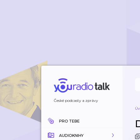
České podcasty a zprávy
Úv
PRO TEBE
AUDIOKNIHY