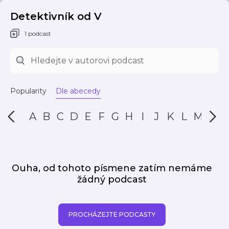
Detektivník od V
1 podcast
Popularity
Dle abecedy
A
B
C
D
E
F
G
H
I
J
K
L
M
N
Ouha, od tohoto písmene zatím nemáme
žádný podcast
PROCHÁZEJTE PODCASTY