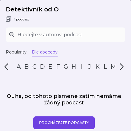
Detektivník od O
1 podcast
Popularity
Dle abecedy
A
B
C
D
E
F
G
H
I
J
K
L
M
N
Ouha, od tohoto písmene zatím nemáme
žádný podcast
PROCHÁZEJTE PODCASTY