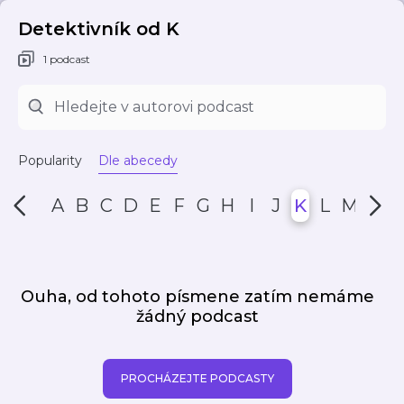
Detektivník od K
1 podcast
Popularity
Dle abecedy
A
B
C
D
E
F
G
H
I
J
K
L
M
N
Ouha, od tohoto písmene zatím nemáme
žádný podcast
PROCHÁZEJTE PODCASTY