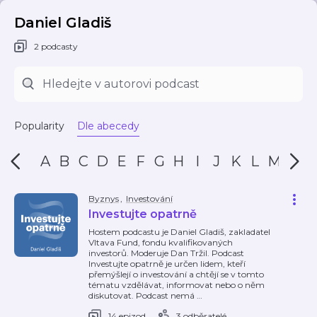
Daniel Gladiš
2 podcasty
Popularity
Dle abecedy
A
B
C
D
E
F
G
H
I
J
K
L
M
N
Byznys
,
Investování
Investujte opatrně
Hostem podcastu je Daniel Gladiš, zakladatel
Vltava Fund, fondu kvalifikovaných
investorů. Moderuje Dan Tržil. Podcast
Investujte opatrně je určen lidem, kteří
přemýšlejí o investování a chtějí se v tomto
tématu vzdělávat, informovat nebo o něm
diskutovat. Podcast nemá
…
14 epizod
3 odběratelé