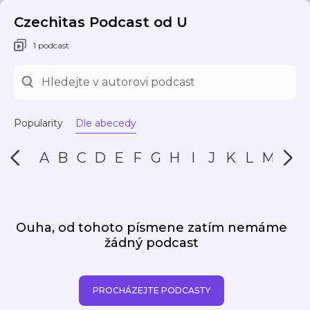
Czechitas Podcast od U
1 podcast
Popularity
Dle abecedy
A
B
C
D
E
F
G
H
I
J
K
L
M
N
Ouha, od tohoto písmene zatím nemáme
žádný podcast
PROCHÁZEJTE PODCASTY