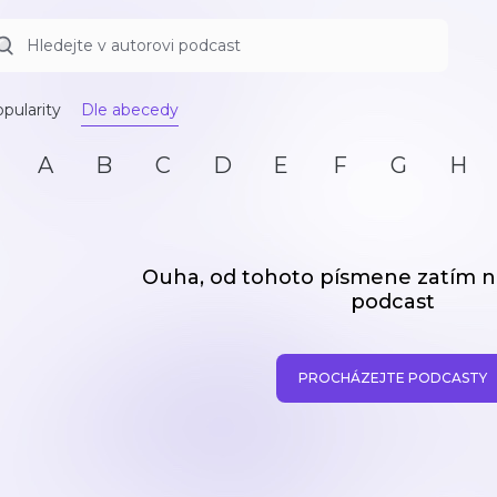
pularity
Dle abecedy
A
B
C
D
E
F
G
H
Ouha, od tohoto písmene zatím
podcast
PROCHÁZEJTE PODCASTY