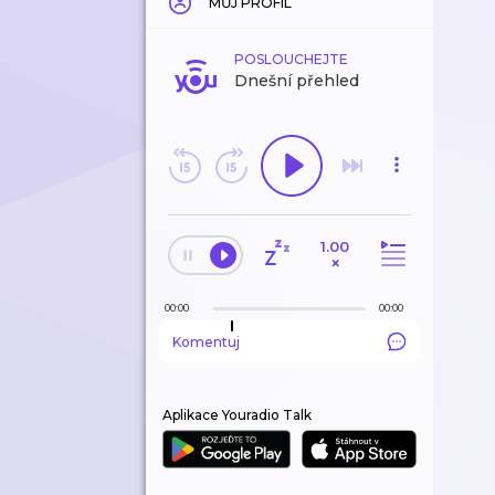
MŮJ PROFIL
POSLOUCHEJTE
Dnešní přehled
1.00
×
00:00
00:00
Komentuj
Aplikace Youradio Talk