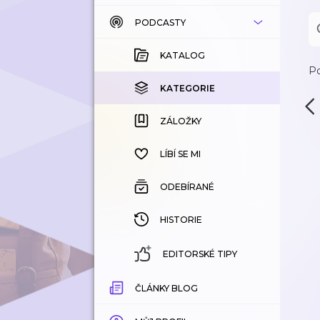
PODCASTY
KATALOG
KOUPENÉ
KATALOG
Po
KATEGORIE
KATEGORIE
ZÁLOŽKY
ZÁLOŽKY
HISTORIE
LÍBÍ SE MI
ODEBÍRANÉ
HISTORIE
EDITORSKÉ TIPY
ČLÁNKY BLOG