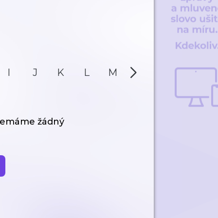
I
J
K
L
M
N
O
P
 nemáme žádný