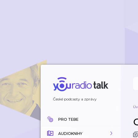
České podcasty a zprávy
Úv
PRO TEBE
AUDIOKNIHY