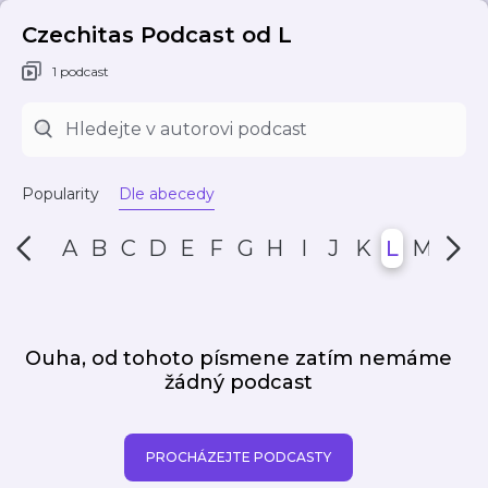
Czechitas Podcast od L
1 podcast
Popularity
Dle abecedy
A
B
C
D
E
F
G
H
I
J
K
L
M
N
Ouha, od tohoto písmene zatím nemáme
žádný podcast
PROCHÁZEJTE PODCASTY