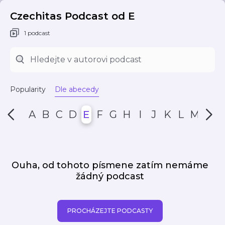
Czechitas Podcast od E
1 podcast
Popularity
Dle abecedy
A
B
C
D
E
F
G
H
I
J
K
L
M
N
Ouha, od tohoto písmene zatím nemáme
žádný podcast
PROCHÁZEJTE PODCASTY