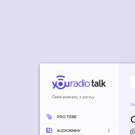
České podcasty a zprávy
Úv
PRO TEBE
AUDIOKNIHY