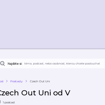
Najděte si:
od
Podcasty
Czech Out Uni
Czech Out Uni od V
1 podcast