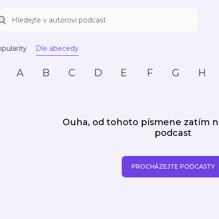
pularity
Dle abecedy
A
B
C
D
E
F
G
H
Ouha, od tohoto písmene zatím
podcast
PROCHÁZEJTE PODCASTY