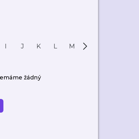
I
J
K
L
M
N
O
P
 nemáme žádný