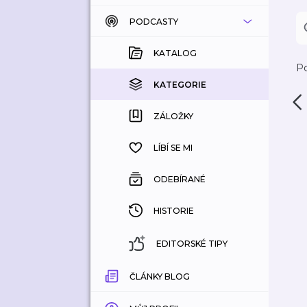
PODCASTY
KATALOG
KOUPENÉ
KATALOG
Po
KATEGORIE
KATEGORIE
ZÁLOŽKY
ZÁLOŽKY
HISTORIE
LÍBÍ SE MI
ODEBÍRANÉ
HISTORIE
EDITORSKÉ TIPY
ČLÁNKY BLOG