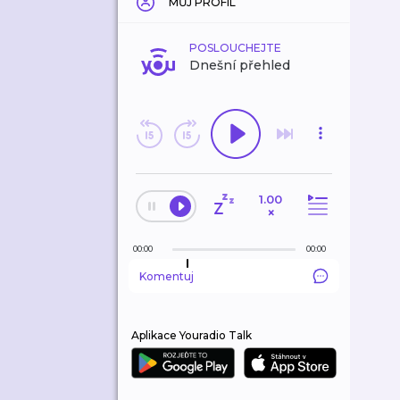
MŮJ PROFIL
POSLOUCHEJTE
Dnešní přehled
1.00
×
00:00
00:00
Komentuj
Aplikace Youradio Talk