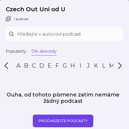
Czech Out Uni od U
1 podcast
Popularity
Dle abecedy
A
B
C
D
E
F
G
H
I
J
K
L
M
N
Ouha, od tohoto písmene zatím nemáme
žádný podcast
PROCHÁZEJTE PODCASTY