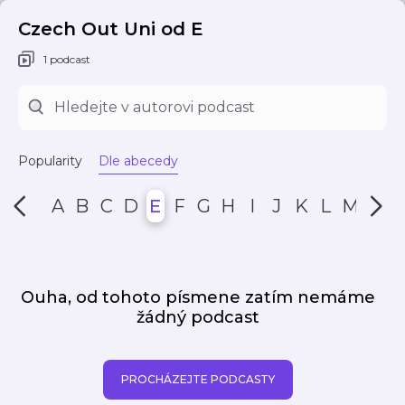
Czech Out Uni od E
1 podcast
Popularity
Dle abecedy
A
B
C
D
E
F
G
H
I
J
K
L
M
N
Ouha, od tohoto písmene zatím nemáme
žádný podcast
PROCHÁZEJTE PODCASTY