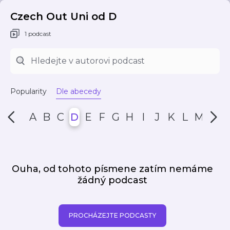
Czech Out Uni od D
1 podcast
Popularity
Dle abecedy
A
B
C
D
E
F
G
H
I
J
K
L
M
N
Ouha, od tohoto písmene zatím nemáme
žádný podcast
PROCHÁZEJTE PODCASTY