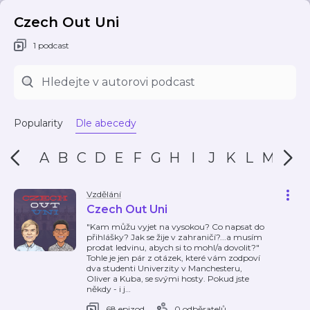
Czech Out Uni
1 podcast
Popularity
Dle abecedy
A
B
C
D
E
F
G
H
I
J
K
L
M
N
Vzdělání
Czech Out Uni
"Kam můžu vyjet na vysokou? Co napsat do
přihlášky? Jak se žije v zahraničí?...a musím
prodat ledvinu, abych si to mohl/a dovolit?"
Tohle je jen pár z otázek, které vám zodpoví
dva studenti Univerzity v Manchesteru,
Oliver a Kuba, se svými hosty. Pokud jste
někdy - i j
…
68 epizod
0 odběratelů