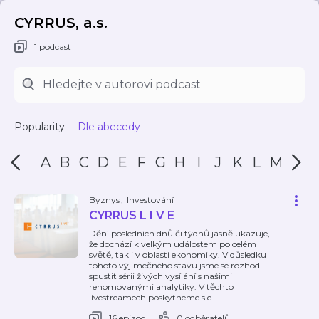
CYRRUS, a.s.
1 podcast
Popularity
Dle abecedy
A
B
C
D
E
F
G
H
I
J
K
L
M
N
Byznys
,
Investování
CYRRUS L I V E
Dění posledních dnů či týdnů jasně ukazuje,
že dochází k velkým událostem po celém
světě, tak i v oblasti ekonomiky. V důsledku
tohoto výjimečného stavu jsme se rozhodli
spustit sérii živých vysílání s našimi
renomovanými analytiky. V těchto
livestreamech poskytneme sle
…
16 epizod
0 odběratelů