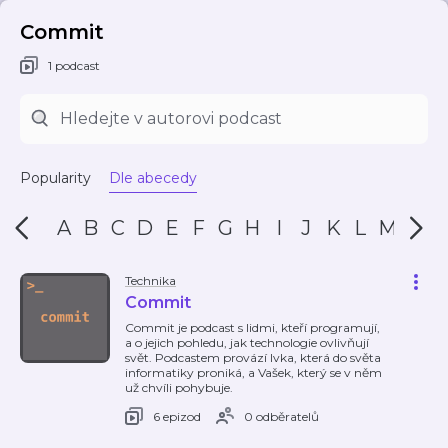
Commit
1 podcast
Popularity
Dle abecedy
A
B
C
D
E
F
G
H
I
J
K
L
M
N
Technika
Commit
Commit je podcast s lidmi, kteří programují,
a o jejich pohledu, jak technologie ovlivňují
svět. Podcastem provází Ivka, která do světa
informatiky proniká, a Vašek, který se v něm
už chvíli pohybuje.
6 epizod
0 odběratelů