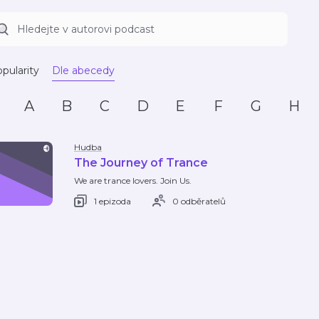
pularity
Dle abecedy
A
B
C
D
E
F
G
H
Hudba
The Journey of Trance
We are trance lovers. Join Us.
1 epizoda
0 odběratelů