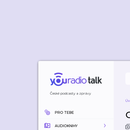
České podcasty a zprávy
Úv
C
PRO TEBE
AUDIOKNIHY