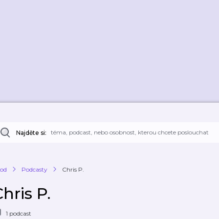
Najděte si:
od
Podcasty
Chris P.
hris P.
1 podcast