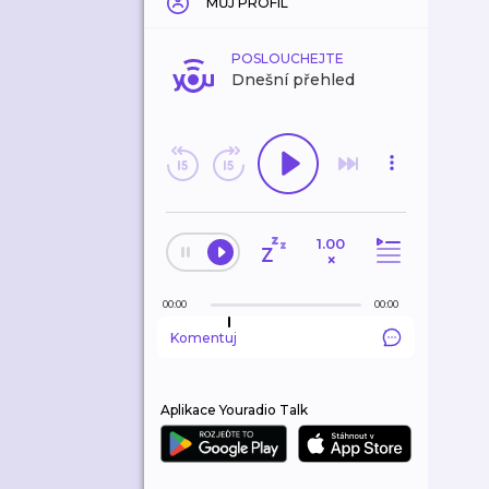
MŮJ PROFIL
POSLOUCHEJTE
Dnešní přehled
1.00
×
00:00
00:00
Komentuj
Aplikace Youradio Talk