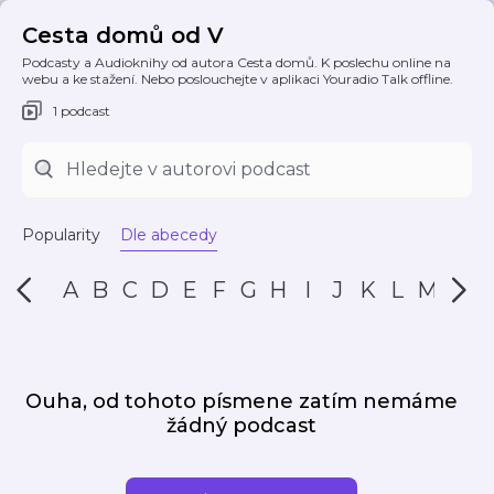
Cesta domů od V
Podcasty a Audioknihy od autora Cesta domů. K poslechu online na
webu a ke stažení. Nebo poslouchejte v aplikaci Youradio Talk offline.
1 podcast
Popularity
Dle abecedy
A
B
C
D
E
F
G
H
I
J
K
L
M
N
Ouha, od tohoto písmene zatím nemáme
žádný podcast