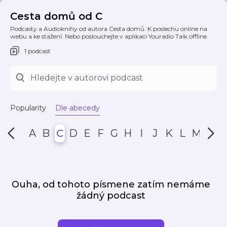
Cesta domů od C
Podcasty a Audioknihy od autora Cesta domů. K poslechu online na
webu a ke stažení. Nebo poslouchejte v aplikaci Youradio Talk offline.
1 podcast
Popularity
Dle abecedy
A
B
C
D
E
F
G
H
I
J
K
L
M
N
Ouha, od tohoto písmene zatím nemáme
žádný podcast