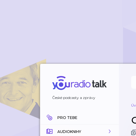
České podcasty a zprávy
Úv
PRO TEBE
AUDIOKNIHY