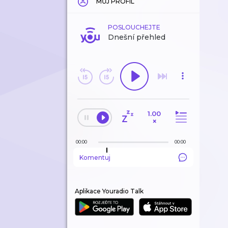
MŮJ PROFIL
POSLOUCHEJTE
Dnešní přehled
1.00
×
00:00
00:00
Komentuj
Aplikace Youradio Talk