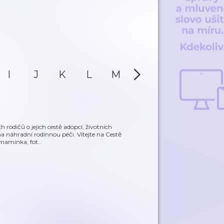
I
J
K
L
M
N
O
P
 rodičů o jejich cestě adopcí, životních
 náhradní rodinnou péči. Vítejte na Cestě
 maminka, fot
…