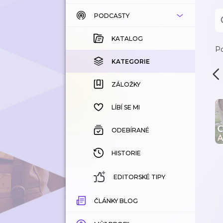
PODCASTY
KATALOG
KOUPENÉ
KATALOG
Po
KATEGORIE
KATEGORIE
ZÁLOŽKY
ZÁLOŽKY
HISTORIE
LÍBÍ SE MI
ODEBÍRANÉ
HISTORIE
EDITORSKÉ TIPY
ČLÁNKY BLOG