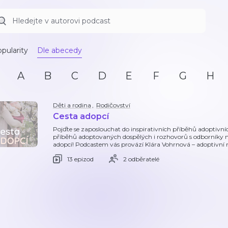
pularity
Dle abecedy
A
B
C
D
E
F
G
H
Děti a rodina
,
Rodičovství
Cesta adopcí
Pojďte se zaposlouchat do inspirativních příběhů adoptivních
příběhů adoptovaných dospělých i rozhovorů s odborníky na
adopcí! Podcastem vás provází Klára Vohrnová – adoptivní
13 epizod
2 odběratelé