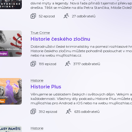
dávné mýty a legendy. Nová řada přináší tajemství překvapi
dneška. Těšit se můžete na díla Petra Stančíka, Miloše Dolež
52 epizod
27 odběratelů
True Crime
Historie českého zločinu
Dobrodružství české kriminalistiky na pomezí rozhlasové 
Historie českého zločinu můžete pohodlně poslouchat v mob
nebo na webu mujRozhlas.cz.
199 epizod
3717 odběratelů
Historie
Historie Plus
Věnujeme se událostem českých i světových dějin. Velkým
každodennosti. Všechny díly podcastu Historie Plus můžete 
mujRozhlas pro Android a iOS nebo na webu mujRozhlas.c
392 epizod
635 odběratelů
Historie