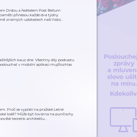
mem Drdou a ředitelem Post Bellum
 paměti přinesou každé dva týdny
éně známých událostech naší histo
…
ežitějších kauz dne. Všechny díly podcastu
oslouchat v mobilní aplikaci mujRozhlas
m. Proč se vyplatí na pražské Letné
eánské lodě? Může být továrna na punčochy
vědi teoretik architektu
…