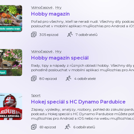
Volnočasové
,
Hry
Hobby magazín
Pořad pro všechny, kteří se neradi nudí. Všechny díly po
poslouchat v mobilní aplikaci mujRozhlas pro Android a i
305 epizod
7 odběratelů
Volnočasové
,
Hry
Hobby magazín speciál
Rady, tipy a nápady z různých oblastí hobby. Všechny díl
pohodlně poslouchat v mobilní aplikaci mujRozhlas pro A
80 epizod
4 odběratelé
Sport
Hokej speciál s HC Dynamo Pardubice
Zápasy, výsledky, analýzy, rozbory, pohled do zákulisí par
podcastu Hokej speciál s HC Dynamo Pardubice můžete poho
mujRozhlas pro Android a iOS nebo na webu mujRozhlas.c
69 epizod
6 odběratelů