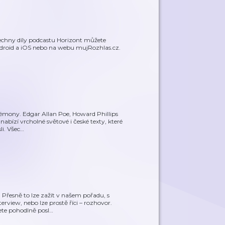
echny díly podcastu Horizont můžete
ndroid a iOS nebo na webu mujRozhlas.cz.
 démony. Edgar Allan Poe, Howard Phillips
abízí vrcholné světové i české texty, které
i. Všec
…
 Přesně to lze zažít v našem pořadu, s
erview, nebo lze prostě říci – rozhovor.
te pohodlně posl
…