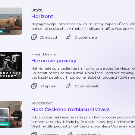
Umění
Horizont
Nejzajímavější informace z kulturní scény západu Čech! Vš
pohodlně poslouchat v mobilní aplikaci mujRozhlas pro A
20 epizod
0 odběratelů
Fikce
,
Drama
Hororové povídky
Nahlédněte do zrcadla literárního hororu a spatříte vlastní
Lovecraft nebo Ladislav Klíma. Nová řada Hororové povídky n
vás každý pátek uvrhnou do nejhlubších propastí lidské mysl
50 epizod
193 odběratelů
Volnočasové
Host Českého rozhlasu Ostrava
Kdo si občas rád nesedne s někým, s kým si dobře popovídá?
hostem ve studiu. Někdo by řekl talk-show, jiný hodinové int
Všechny díly podcastu Host Českého rozhlasu Ostrava může
972 epizod
29 odběratelů