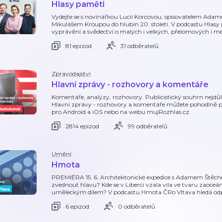
Hlasy paměti
Vydejte se s novinářkou Lucií Korcovou, spisovatelem Ada
Mikulášem Kroupou do hlubin 20. století. V podcastu Hlasy
vyprávění a svědectví o malých i velkých, přelomových i m
81 epizod
31 odběratelů
Zpravodajství
Hlavní zprávy - rozhovory a komentáře
Komentáře, analýzy, rozhovory. Publicistický souhrn nejdůl
Hlavní zprávy - rozhovory a komentáře můžete pohodlně p
pro Android a iOS nebo na webu mujRozhlas.cz.
2814 epizod
99 odběratelů
Umění
Hmota
PREMIÉRA 15. 6. Architektonické expedice s Adamem Štěche
zvednout hlavu? Kde se v Liberci vzala vila ve tvaru zaoc
uměleckým dílem? V podcastu Hmota ČRo Vltava hledá odpo
6 epizod
0 odběratelů