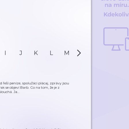
I
J
K
L
M
N
O
P
řeší peníze, spolužáci plácaj, zprávy jsou
ak se objeví Barb. Co na tom, že je z
slouchá. Ja
…