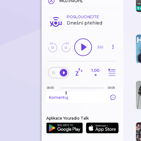
MŮJ PROFIL
POSLOUCHEJTE
Dnešní přehled
1.00
×
00:00
00:00
Komentuj
Aplikace Youradio Talk