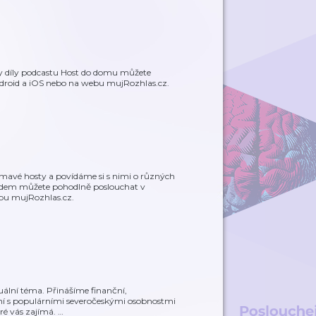
y díly podcastu Host do domu můžete
ndroid a iOS nebo na webu mujRozhlas.cz.
jímavé hosty a povídáme si s nimi o různých
ědem můžete pohodlně poslouchat v
ebu mujRozhlas.cz.
uální téma. Přinášíme finanční,
tkání s populárními severočeskými osobnostmi
eré vás zajímá.
…