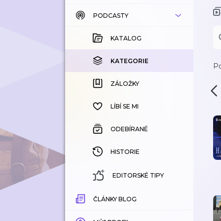
PODCASTY
KATALOG
KOUPENÉ
KATALOG
KATEGORIE
KATEGORIE
Po
ZÁLOŽKY
ZÁLOŽKY
HISTORIE
LÍBÍ SE MI
ODEBÍRANÉ
HISTORIE
EDITORSKÉ TIPY
ČLÁNKY BLOG