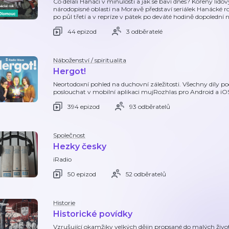
Co dělali Hanáci v minulosti a jak se baví dnes? Kořeny lidov
národopisné oblasti na Moravě představí seriálek Hanácké r
po půl třetí a v repríze v pátek po deváté hodině dopolední
44 epizod
3 odběratelé
Náboženství / spiritualita
Hergot!
Neortodoxní pohled na duchovní záležitosti. Všechny díly 
poslouchat v mobilní aplikaci mujRozhlas pro Android a i
394 epizod
93 odběratelů
Společnost
Hezky česky
iRadio
50 epizod
52 odběratelů
Historie
Historické povídky
Vzrušující okamžiky velkých dějin propsané do malých život