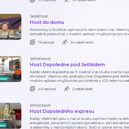
Společnost
Host do domu
Rozhovory o životě se zajímavými lidmi kolem nás. Všechn
pohodlně poslouchat v mobilní aplikaci mujRozhlas pro A
76 epizod
54 odběratelů
Volnočasové
Host Dopoledne pod Ještědem
Každé všední dopoledne po 11. hodině si do studia zveme za
tématech. Všechny díly podcastu Host Dopoledne pod Ješt
mobilní aplikaci mujRozhlas pro Android a iOS nebo na w
441 epizod
2 odběratelé
Volnočasové
Host Dopoledního expresu
Každý všední den jsou u nás ve studiu zajímaví hosté na akt
energetické, zdravotní či sociální poradenství, ale také se
a odborníky z nejrůznějších oborů. Stačí si vybrat téma, kt