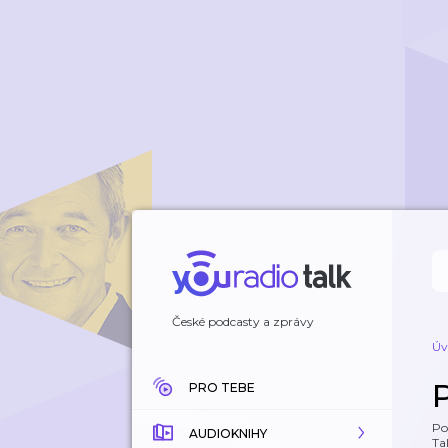
České podcasty a zprávy
Úv
PRO TEBE
Po
AUDIOKNIHY
Tal