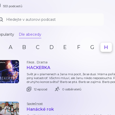
553 podcastů
pularity
Dle abecedy
A
B
C
D
E
F
G
H
Fikce
,
Drama
HACKERKA
Svět je v plamenech a Jana má pocit, že se dusí. Máma pořád 
plný katastrof. Všichni mluví, ale Janu nikdo neposlouchá. P
druhýho konce světa? Barb se ptá. Barb se zajímá. Barb po
12 epizod
0 odběratelů
Společnost
Hanácké rok