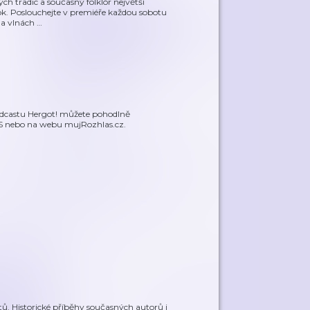
ých tradic a současný folklór největší
ok. Poslouchejte v premiéře každou sobotu
 na vlnách
…
podcastu Hergot! můžete pohodlně
OS nebo na webu mujRozhlas.cz.
ů. Historické příběhy současných autorů i