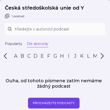
Česká středoškolská unie od Y
1 podcast
Popularity
Dle abecedy
A
B
C
D
E
F
G
H
I
J
K
L
M
N
Ouha, od tohoto písmene zatím nemáme
žádný podcast
PROCHÁZEJTE PODCASTY