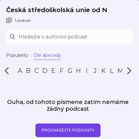
Česká středoškolská unie od N
1 podcast
Popularity
Dle abecedy
A
B
C
D
E
F
G
H
I
J
K
L
M
N
Ouha, od tohoto písmene zatím nemáme
žádný podcast
PROCHÁZEJTE PODCASTY