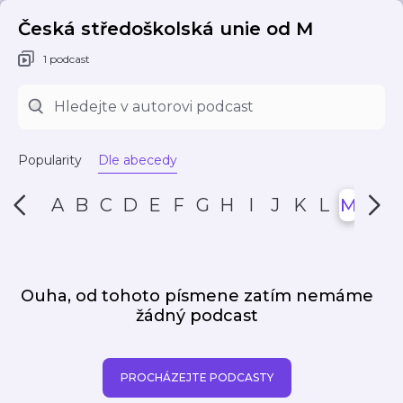
Česká středoškolská unie od M
1 podcast
Popularity
Dle abecedy
A
B
C
D
E
F
G
H
I
J
K
L
M
N
Ouha, od tohoto písmene zatím nemáme
žádný podcast
PROCHÁZEJTE PODCASTY