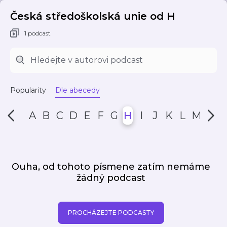
Česká středoškolská unie od H
1 podcast
Popularity
Dle abecedy
A
B
C
D
E
F
G
H
I
J
K
L
M
N
Ouha, od tohoto písmene zatím nemáme
žádný podcast
PROCHÁZEJTE PODCASTY