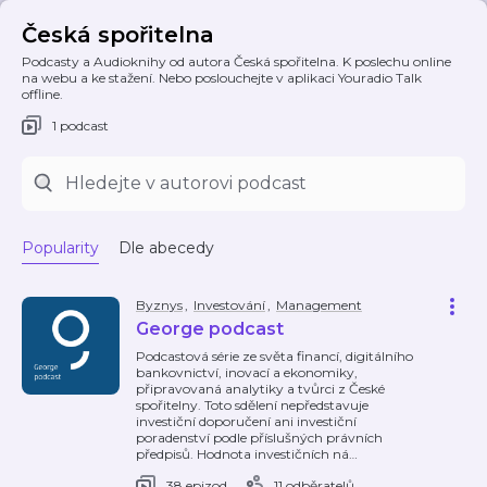
Česká spořitelna
Podcasty a Audioknihy od autora Česká spořitelna. K poslechu online
na webu a ke stažení. Nebo poslouchejte v aplikaci Youradio Talk
offline.
1 podcast
Popularity
Dle abecedy
Byznys
,
Investování
,
Management
George podcast
Podcastová série ze světa financí, digitálního
bankovnictví, inovací a ekonomiky,
připravovaná analytiky a tvůrci z České
spořitelny. Toto sdělení nepředstavuje
investiční doporučení ani investiční
poradenství podle příslušných právních
předpisů. Hodnota investičních ná
…
38 epizod
11 odběratelů