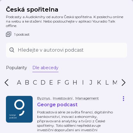
Česká spořitelna
Podcasty a Audioknihy od autora Česká spořitelna. K poslechu online
na webu a ke stažení. Nebo poslouchejte v aplikaci Youradio Talk
offline.
1 podcast
Popularity
Dle abecedy
A
B
C
D
E
F
G
H
I
J
K
L
M
N
Byznys
,
Investování
,
Management
George podcast
Podcastová série ze světa financí, digitálního
bankovnictví, inovací a ekonomiky,
připravovaná analytiky a tvůrci z České
spořitelny. Toto sdělení nepředstavuje
investiční doporučení ani investiční