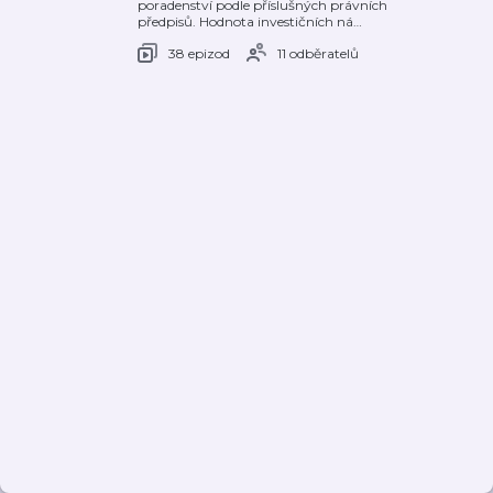
poradenství podle příslušných právních
předpisů. Hodnota investičních ná
…
38 epizod
11 odběratelů