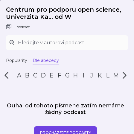
Centrum pro podporu open science,
Univerzita Ka... od W
1 podcast
Popularity
Dle abecedy
A
B
C
D
E
F
G
H
I
J
K
L
M
N
Ouha, od tohoto písmene zatím nemáme
žádný podcast
PROCHÁZEJTE PODCASTY