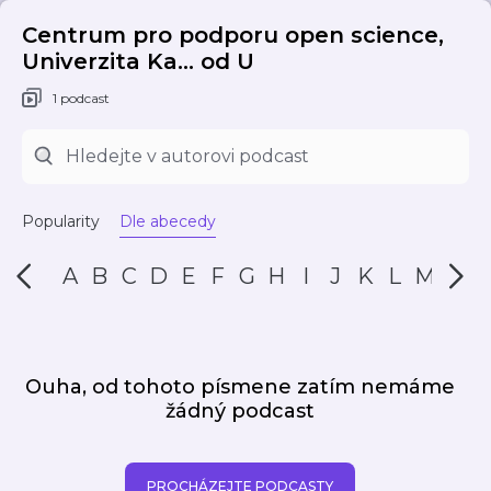
Centrum pro podporu open science,
Univerzita Ka... od U
1 podcast
Popularity
Dle abecedy
A
B
C
D
E
F
G
H
I
J
K
L
M
N
Ouha, od tohoto písmene zatím nemáme
žádný podcast
PROCHÁZEJTE PODCASTY