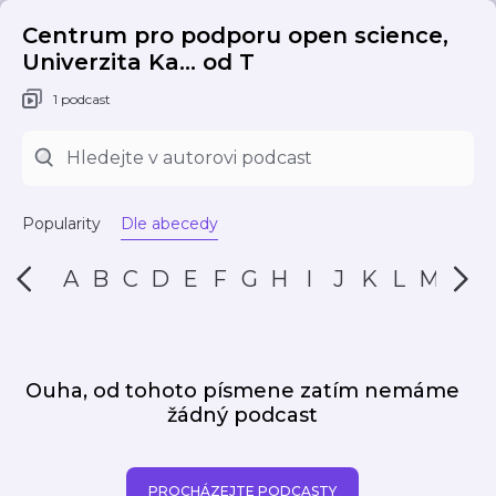
Centrum pro podporu open science,
Univerzita Ka... od T
1 podcast
Popularity
Dle abecedy
A
B
C
D
E
F
G
H
I
J
K
L
M
N
Ouha, od tohoto písmene zatím nemáme
žádný podcast
PROCHÁZEJTE PODCASTY