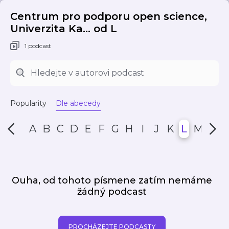
Centrum pro podporu open science,
Univerzita Ka... od L
1 podcast
Popularity
Dle abecedy
A
B
C
D
E
F
G
H
I
J
K
L
M
N
Ouha, od tohoto písmene zatím nemáme
žádný podcast
PROCHÁZEJTE PODCASTY