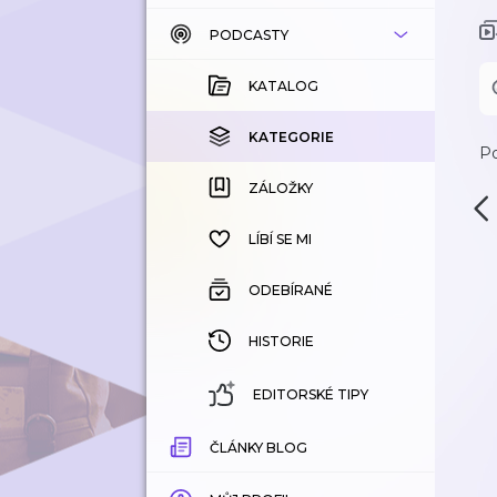
PODCASTY
KATALOG
KOUPENÉ
KATALOG
KATEGORIE
KATEGORIE
Po
ZÁLOŽKY
ZÁLOŽKY
HISTORIE
LÍBÍ SE MI
ODEBÍRANÉ
HISTORIE
EDITORSKÉ TIPY
ČLÁNKY BLOG