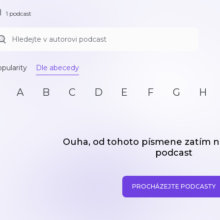
1 podcast
pularity
Dle abecedy
A
B
C
D
E
F
G
H
Ouha, od tohoto písmene zatím
podcast
PROCHÁZEJTE PODCASTY