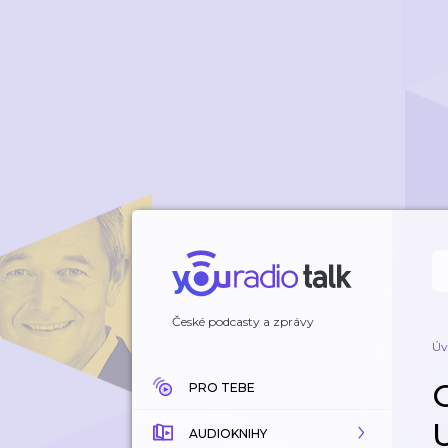
České podcasty a zprávy
Úv
PRO TEBE
U
AUDIOKNIHY