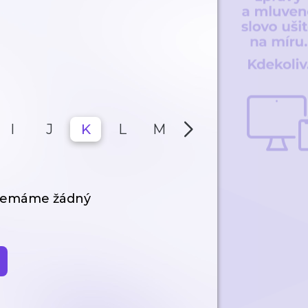
I
J
K
L
M
N
O
P
 nemáme žádný