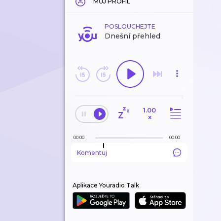
MŮJ PROFIL
POSLOUCHEJTE
Dnešní přehled
1.00
×
00:00
00:00
Komentuj
Aplikace Youradio Talk