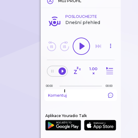
MŮJ PROFIL
POSLOUCHEJTE
Dnešní přehled
1.00
×
00:00
00:00
Komentuj
Aplikace Youradio Talk