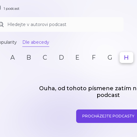
1 podcast
pularity
Dle abecedy
A
B
C
D
E
F
G
H
Ouha, od tohoto písmene zatím
podcast
PROCHÁZEJTE PODCASTY