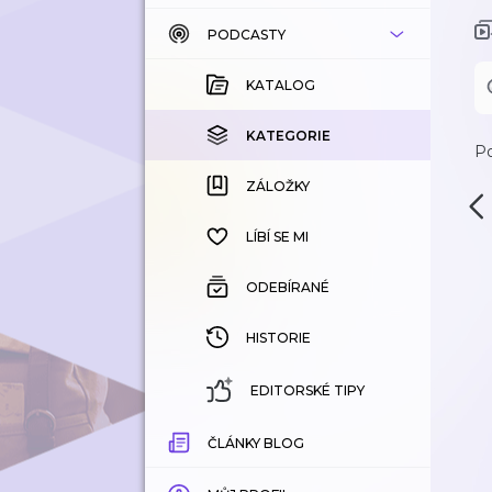
PODCASTY
KATALOG
KOUPENÉ
KATALOG
KATEGORIE
KATEGORIE
Po
ZÁLOŽKY
ZÁLOŽKY
HISTORIE
LÍBÍ SE MI
ODEBÍRANÉ
HISTORIE
EDITORSKÉ TIPY
ČLÁNKY BLOG