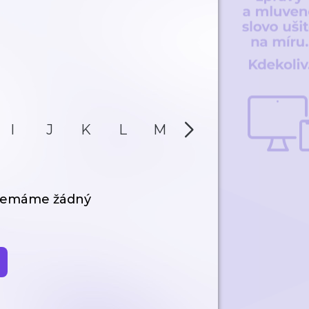
I
J
K
L
M
N
O
P
 nemáme žádný