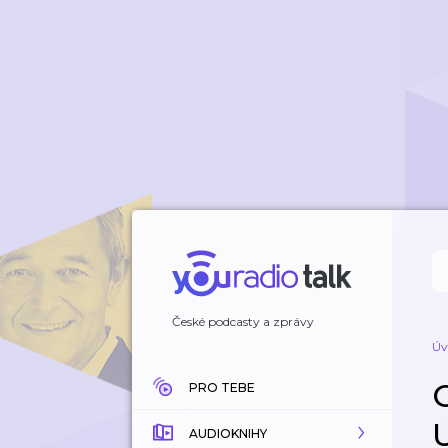
České podcasty a zprávy
Úv
PRO TEBE
U
AUDIOKNIHY