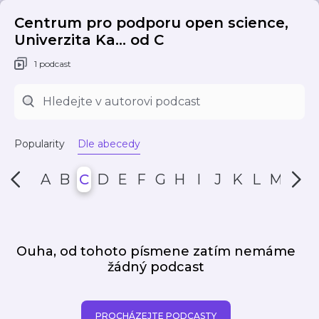
Centrum pro podporu open science,
Univerzita Ka... od C
1 podcast
Popularity
Dle abecedy
A
B
C
D
E
F
G
H
I
J
K
L
M
N
Ouha, od tohoto písmene zatím nemáme
žádný podcast
PROCHÁZEJTE PODCASTY