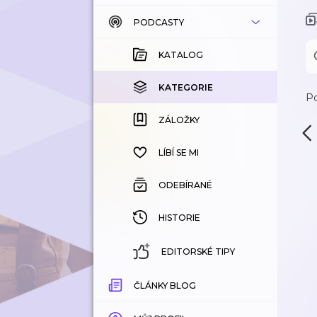
PODCASTY
KATALOG
KOUPENÉ
KATALOG
KATEGORIE
KATEGORIE
Po
ZÁLOŽKY
ZÁLOŽKY
HISTORIE
LÍBÍ SE MI
ODEBÍRANÉ
HISTORIE
EDITORSKÉ TIPY
ČLÁNKY BLOG