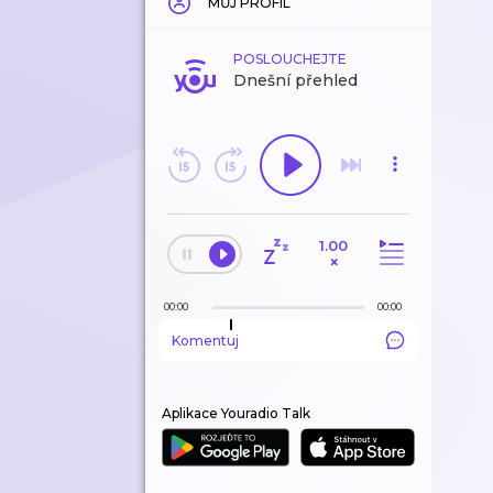
MŮJ PROFIL
POSLOUCHEJTE
Dnešní přehled
1.00
×
00:00
00:00
Komentuj
Aplikace Youradio Talk