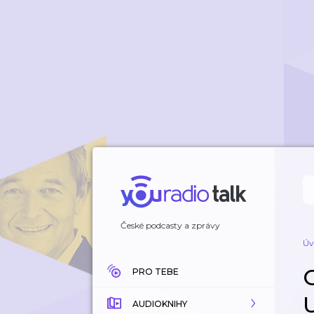
České podcasty a zprávy
Úv
PRO TEBE
U
AUDIOKNIHY