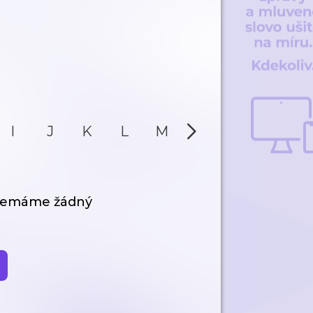
I
J
K
L
M
N
O
P
 nemáme žádný