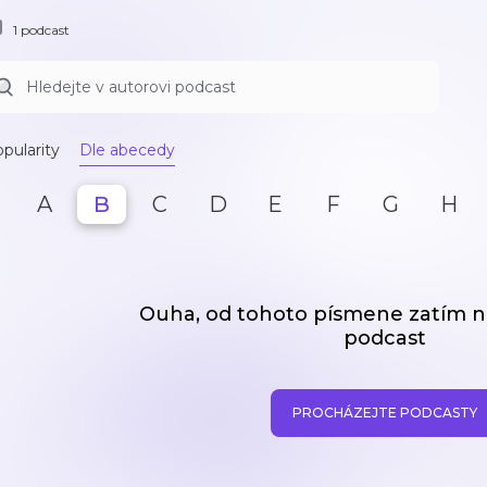
1 podcast
pularity
Dle abecedy
A
B
C
D
E
F
G
H
Ouha, od tohoto písmene zatím
podcast
PROCHÁZEJTE PODCASTY