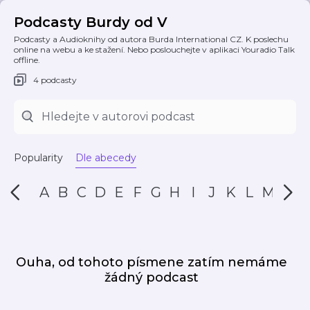
Podcasty Burdy od V
Podcasty a Audioknihy od autora Burda International CZ. K poslechu
online na webu a ke stažení. Nebo poslouchejte v aplikaci Youradio Talk
offline.
4 podcasty
Popularity
Dle abecedy
A
B
C
D
E
F
G
H
I
J
K
L
M
N
Ouha, od tohoto písmene zatím nemáme
žádný podcast