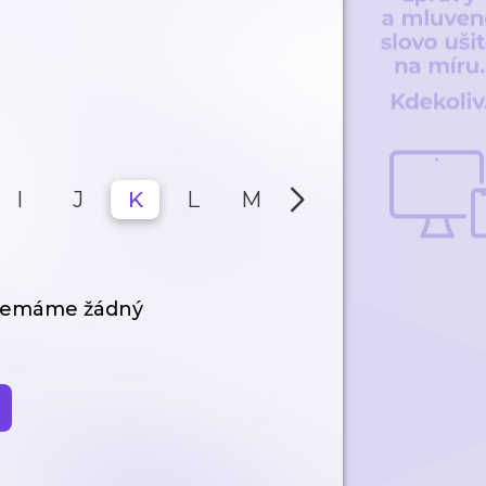
I
J
K
L
M
N
O
P
 nemáme žádný