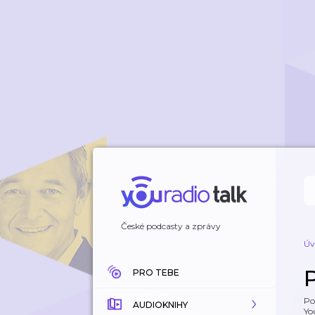
České podcasty a zprávy
Úv
PRO TEBE
Po
AUDIOKNIHY
Yo