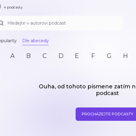
4 podcasty
pularity
Dle abecedy
A
B
C
D
E
F
G
H
Ouha, od tohoto písmene zatím
podcast
PROCHÁZEJTE PODCASTY