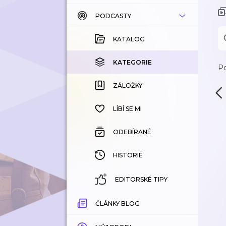
PODCASTY
KATALOG
KOUPENÉ
KATALOG
KATEGORIE
KATEGORIE
Po
ZÁLOŽKY
ZÁLOŽKY
HISTORIE
LÍBÍ SE MI
ODEBÍRANÉ
HISTORIE
EDITORSKÉ TIPY
ČLÁNKY BLOG