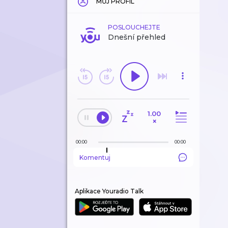
MŮJ PROFIL
POSLOUCHEJTE
Dnešní přehled
1.00
×
00:00
00:00
Komentuj
Aplikace Youradio Talk