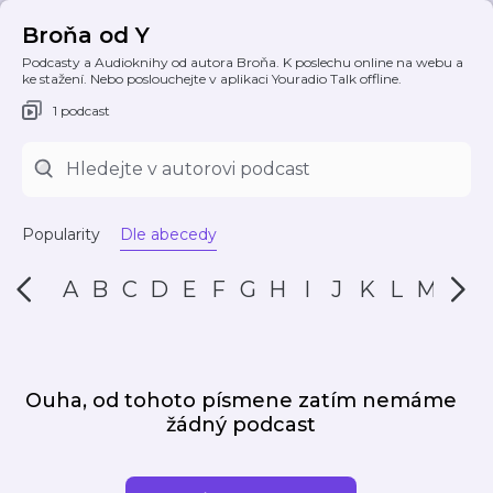
Broňa od Y
Podcasty a Audioknihy od autora Broňa. K poslechu online na webu a
ke stažení. Nebo poslouchejte v aplikaci Youradio Talk offline.
1 podcast
Popularity
Dle abecedy
A
B
C
D
E
F
G
H
I
J
K
L
M
N
Ouha, od tohoto písmene zatím nemáme
žádný podcast