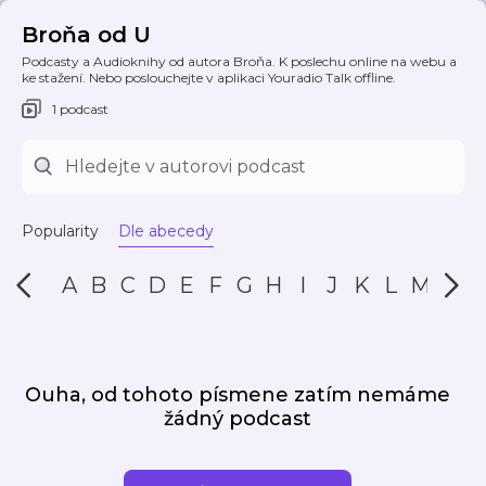
Broňa od U
Podcasty a Audioknihy od autora Broňa. K poslechu online na webu a
ke stažení. Nebo poslouchejte v aplikaci Youradio Talk offline.
1 podcast
Popularity
Dle abecedy
A
B
C
D
E
F
G
H
I
J
K
L
M
N
Ouha, od tohoto písmene zatím nemáme
žádný podcast