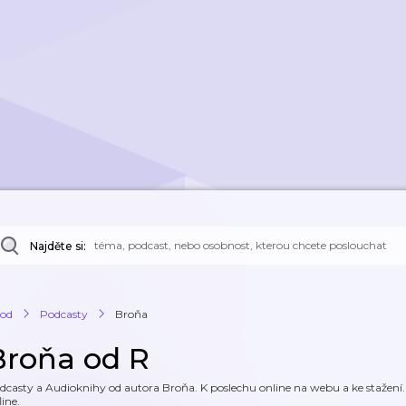
Najděte si:
od
Podcasty
Broňa
Broňa od R
dcasty a Audioknihy od autora Broňa. K poslechu online na webu a ke stažení. 
line.