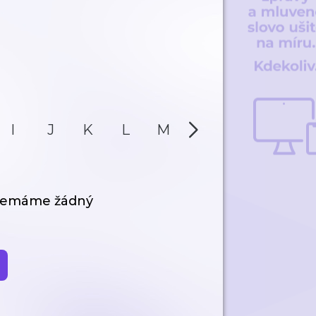
I
J
K
L
M
N
O
P
 nemáme žádný