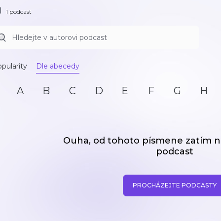
1 podcast
pularity
Dle abecedy
A
B
C
D
E
F
G
H
Ouha, od tohoto písmene zatím
podcast
PROCHÁZEJTE PODCASTY