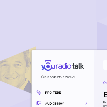
České podcasty a zprávy
Úv
PRO TEBE
Po
AUDIOKNIHY
off