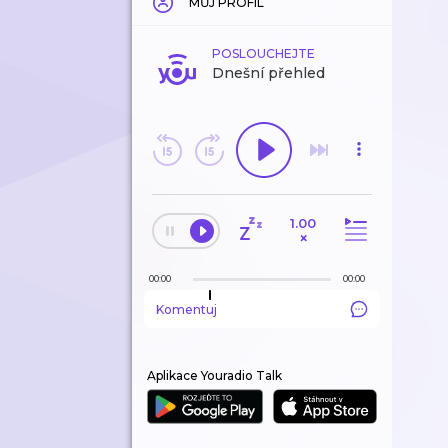
MŮJ PROFIL
POSLOUCHEJTE
Dnešní přehled
1.00
×
00:00
00:00
Komentuj
Aplikace Youradio Talk