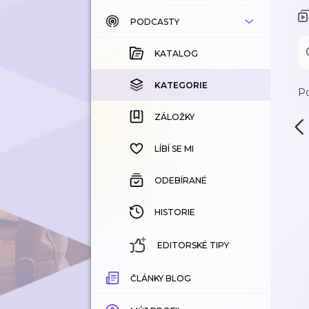
PODCASTY
KATALOG
KOUPENÉ
KATALOG
KATEGORIE
KATEGORIE
Po
ZÁLOŽKY
ZÁLOŽKY
HISTORIE
LÍBÍ SE MI
ODEBÍRANÉ
HISTORIE
EDITORSKÉ TIPY
ČLÁNKY BLOG